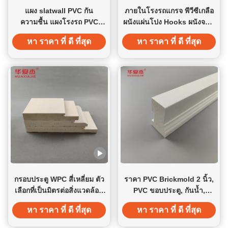
แผง slatwall PVC กัน
ภายในโรงรถแกรจ พีวีซีเกลือ
ความชื้น แผงโรงรถ PVC
ผนังแผ่นโปง Hooks ผนังจอ 2
คุณภาพสูง ระบบผนังจัดเก็บ
เมตรความยาว
หา ราคา ที่ ดี ที่สุด
หา ราคา ที่ ดี ที่สุด
ของใช้ในบ้าน
กรอบประตู WPC สี่เหลี่ยม ตัว
ราคา PVC Brickmold 2 นิ้ว,
เลือกที่เป็นมิตรต่อสิ่งแวดล้อม
PVC ขอบประตู, กันน้ำ,
สําหรับพื้นที่ภายในและ
ตกแต่งบ้าน/สำนักงาน
หา ราคา ที่ ดี ที่สุด
หา ราคา ที่ ดี ที่สุด
ภายนอก 4.22kg / m