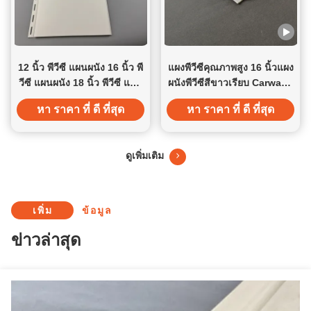
12 นิ้ว พีวีซี แผนผนัง 16 นิ้ว พี
แผงพีวีซีคุณภาพสูง 16 นิ้วแผง
วีซี แผนผนัง 18 นิ้ว พีวีซี แผน
ผนังพีวีซีสีขาวเรียบ Carwash
ผนังเพดาน กันความชื้น กันน้ํา
ตกแต่งห้อง
หา ราคา ที่ ดี ที่สุด
หา ราคา ที่ ดี ที่สุด
ทนทาน ติดตั้งง่าย
ดูเพิ่มเติม
เพิ่ม
ข้อมูล
ข่าวล่าสุด