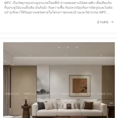
WPC เป็นวัสดุกรอบประตูประเภทใหม่ที่ทําจากผสมผสานไม้พลาสติก เมื่อเทียบกับ
กั้นประตูไม้แบบดั้งเดิม มันกันน้ํา กันความชื้น กันปลวกป้องกันการบิดรูปและไม่ต้อ
งบํารุงรักษาใช้กันอย่างแพร่หลายในโครงการตกแต่งบ้านและวิศวกรรม WPC
หนอนประตูรองรับหลายขนาดมาตรฐานเพื่อให้ตรงกับความหนาผนังที่แตกต่างกัน,
อ่านต่อ
รวมถึง115 มิ...