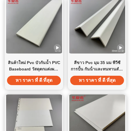
สินค้าใหม่ Pvc บัวกันน้ำ PVC
สีขาว Pvc มุม 35 มม พีวีซี
Baseboard วัสดุตกแต่งผนัง
การปั้น กันน้ําและทนทานสําห
ในร่ม
รับตกแต่งภายใน
หา ราคา ที่ ดี ที่สุด
หา ราคา ที่ ดี ที่สุด