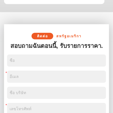
ตัวและห้องพักแขกในโรงแรมของตน ในครั้งนี้ ลูกค้าเน้นการซื้อ
แผ่น WPC ขนาด 1.2×2.4 เมตร แผ่นขนาดนี้ไม่เพียงแต่ตอบ
สนองความต้องการในการตกแต่งผนังและเพดานของพื้นที่
โรงแรมเท่านั้น แต่คุณสมบัติกันน้ำและทนทานต่อการสึกหรอก็
สามารถรับมือกับสถานการณ์ต่างๆ ในการใช้งานห้องพักแขกใน
ชีวิตประจำวันได้ ในขณะเดียวกัน ลูกค้ายังได้ซื้ออุปกรณ์เสริม
เฉพาะและเชิงผนัง PVC เป็นชุดเพื่อให้แน่ใจว่าการติดตั้งแผ่น
ติดต่อ
สหรัฐอเมริกา
WPC จะราบรื่นยิ่งขึ้น นอกจากนี้ เชิงผนัง PVC ยังสามารถเสริม
สอบถามฉันตอนนี้, รับรายการราคา.
การตกแต่งผนัง ช่วยเพิ่มความเป็นอันหนึ่งอันเดียวกันทางสายตา
ระหว่างห้องส่วนตัวและห้องพักแขก และสร้างสภาพแวดล้อม
การอยู่อาศัยที่สะดวกสบายและสวยงามยิ่งขึ้นสำหรับแขก