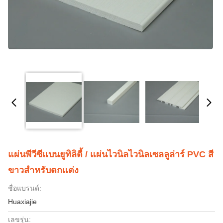
แผ่นพีวีซีแบนยูทิลิตี้ / แผ่นไวนิลไวนิลเซลลูล่าร์ PVC สี
ขาวสำหรับตกแต่ง
ชื่อแบรนด์:
Huaxiajie
เลขรุ่น: