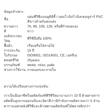
ข้อมูลจำเพาะ:
แผ่นพีวีซีแบนยูทิลิตี้ / แผ่นไวนิลไวนิลเซลลูล่าร์ PVC
ชื่อ
สีขาวสำหรับตกแต่ง
ความยาว
7ft, 8ft, 10ft, 12ft, หรือที่กำหนดเอง
สี
ขาว
องค์ประกอบ
พีวีซีมือถือ 100%
วัสดุ
พื้นผิว
เรียบหรือไม้ลายไม้
การประกัน
15 ปี
ใบรับรอง
ISO9001, ISO14001, CE, เอสจีเอ
ตลอดชีวิต
25years
บรรจุภัณฑ์
หดห่อ, กล่อง, palle
ช่วงการใช้งาน
ภายนอกและภายใน
ความได้เปรียบทางการแข่งขัน:
เราเป็นมืออาชีพในผลิตภัณฑ์พีวีซีรีดมานานกว่า 10 ปี
ด้วยสายการ
ผลิตขั้นสูงจากเยอรมนีและอิตาลีเรามีกำลังการผลิตรวมกว่า 5 ล้าน
ตารางเมตรผนังพีวีซีและฝ้าเพดานผลิตภัณฑ์ไม้พลาสติกกว่า