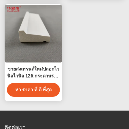
ขายส่งเทรนด์ใหม่ปลอกไว
นิลไวนิล 12ft กระดานรอบ
พีวีซีวัสดุตกแต่งกระดาน
หา ราคา ที่ ดี ที่สุด
ข้างก้นพีวีซี
ติดต่อเรา