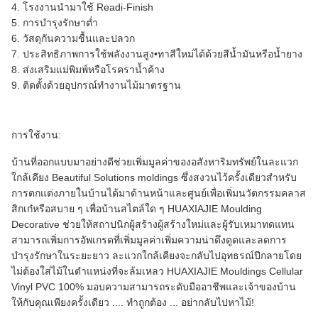
4. โรงงานนำมาใช้ Readi-Finish
5. การบำรุงรักษาต่ำ
6. วัสดุกันความชื้นและปลวก
7. ประสิทธิภาพการใช้พลังงานสูง•ทาสีใหม่ได้ด้วยสีน้ำมันหรือน้ำยาง
8. ส่งเสริมแม่พิมพ์หรือโรคราน้ำค้าง
9. ติดตั้งด้วยอุปกรณ์ทำงานไม้มาตรฐาน
การใช้งาน:
บ้านที่ออกแบบมาอย่างดีช่วยเพิ่มมูลค่าของอสังหาริมทรัพย์ในละแวก
ใกล้เคียง
Beautiful Solutions moldings ซึ่งสงวนไว้ครั้งเดียวสำหรับ
การตกแต่งภายในบ้านได้มาด้านหน้าและศูนย์เพื่อเพิ่มนวัตกรรมคลาส
สิกเก๋หรือสบาย ๆ เพื่อบ้านสไตล์ใด ๆ
HUAXIAJIE Moulding
Decorative ช่วยให้สถาปนิกผู้สร้างผู้สร้างใหม่และผู้รับเหมาทดแทน
สามารถเพิ่มการอัพเกรดที่เพิ่มมูลค่าเพิ่มความน่าดึงดูดและลดการ
บำรุงรักษาในระยะยาว
ละแวกใกล้เคียงจะกลับไปอุทธรณ์ปีกลายโดย
ไม่ต้องใส่ไม้ในตำแหน่งที่จะล้มเหลว
HUAXIAJIE Mouldings Cellular
Vinyl PVC 100% มอบความสามารถระดับมืออาชีพและเจ้าของบ้าน
ให้กับคุณเพียงครั้งเดียว .... ทำถูกต้อง ... อย่ากลับไปหาไม้!