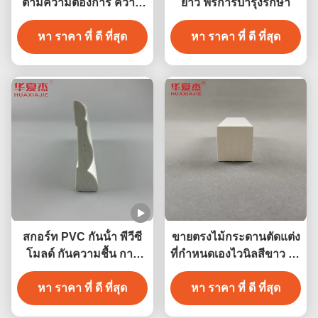
ตามความต้องการ ความ
ยาว ฟรีการบํารุงรักษา
ยาว 7 ฟุต 8 ฟุต 10 ฟุต 12
หา ราคา ที่ ดี ที่สุด
ฟุต
หา ราคา ที่ ดี ที่สุด
สกอร์ท PVC กันน้ํา พีวีซี
ขายตรงไม้กระดานตัดแต่ง
โมลด์ กันความชื้น การ
ที่กำหนดเองไวนิลสีขาว 38
ตกแต่งบ้าน
มม. x 39 มม. โปรไฟล์การ
หา ราคา ที่ ดี ที่สุด
ตกแต่งการปั้นพีวีซีในร่ม /
หา ราคา ที่ ดี ที่สุด
กลางแจ้ง