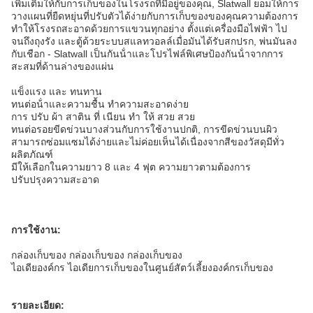
เพิ่มเติมให้กับการเก็บของในโรงรถที่มีอยู่ของคุณ, Slatwall ยอมให้การ
วางแผนที่ยืดหยุ่นที่ปรับตัวได้ง่ายกับการเก็บของของคุณ
ความต้องการ
ทําให้โรงรถสะอาดด้วยการแขวนทุกอย่าง ตั้งแต่เครื่องมือไฟฟ้า ไป
จนถึงถุงรัง และตู้ด้วยระบบสแลทวอลล์
เมื่อมันได้รับสกปรก, พ่นมันลง
กับเชือก - Slatwall เป็นกันน้ําและโปรไฟล์พิเศษป้องกัน
น้ําจากการ
สะสมที่ด้านล่างของแผ่น
แข็งแรง และ ทนทาน
ทนต่อน้ําและความชื้น ทําความสะอาดง่าย
การ ปรับ ผ้า สาติน ที่ เนียน ทํา ให้ สวย สวย
ทนต่อรอยขีดข่วนบางส่วนกับการใช้งานปกติ, การขีดข่วนบนผิว
สามารถซ่อมแซมได้ง่ายและไม่ค่อยเห็นได้
เนื่องจากสีของวัสดุมีทั่ว
ผลิตภัณฑ์
มีให้เลือกในความยาว 8 และ 4 ฟุต ความยาวตามต้องการ
ปรับปรุงความสะอาด
การใช้งาน:
กล่องเก็บของ กล่องเก็บของ กล่องเก็บของ
ไอเดียองค์กร ไอเดียการเก็บของในศูนย์สัตว์เลี้ยง
องค์กรเก็บของ
รายละเอียด: