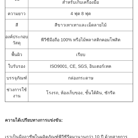
สำหรับเก็บเครื่องมือ
ความยาว
4 ฟุต 8 ฟุต
สี
สีขาวเทาเทาและเม็ดลายไม้
องค์ประกอบ
พีวีซีมือถือ 100% หรือไม้พลาสติกคอมโพสิต
วัสดุ
พื้นผิว
เรียบ
ใบรับรอง
ISO9001, CE, SGS, อินเตอร์เทค
บรรจุภัณฑ์
กล่องกระดาษ
ช่วงการใช้
โรงรถ, ห้องเก็บของ, ชั้นใต้ดิน, ซักรีด
งาน
ความได้เปรียบทางการแข่งขัน:
เราเป็นมืออาชีพในผลิตภัณฑ์พีวีซีรีดมานานกว่า 10 ปี
ด้วยสายการ