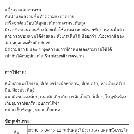
แข็งแรงและทนทาน
กันน้ำและความชื้นทำความสะอาดง่าย
เสร็จซาตินเรียบให้อุทธรณ์ความงามระดับสูง
มีรอยขีดข่วนค่อนข้างน้อยเมื่อใช้งานตามปกติรอยขีดข่วนบนพื้นผิว
สามารถซ่อมแซมได้ง่ายและ
สังเกตเห็นได้
น้อยกว่า
เนื่องจากสีของ
วัสดุอยู่ตลอดทั้งผลิตภัณฑ์
มีความยาว 8 และ 4 ฟุตความยาวที่กำหนดเองสามารถใช้ได้
เข้ากันได้กับอุปกรณ์เสริม slatwall มาตรฐาน
การใช้งาน:
ที่เก็บกำแพงโรงรถ, ที่เก็บเครื่องมือทำสวน, ที่เก็บครัว, ห้องเก็บเครื่อง
มือ, ห้องประดิษฐ์
แนวคิดขององค์กร, แนวคิดเกี่ยวกับการจัดเก็บสัตว์เลี้ยง, โซลูชันห้อง
เก็บอุปกรณ์ซักรีด, อุปกรณ์กีฬา
หน่วยเก็บข้อมูล, หน่วยเก็บแทค
ข้อมูลจำเพาะ:
8ft 48 "x 3/4" x 12 "แผ่นผนังไม้ระแนง / แผ่นผนังภายใน
ชื่อ