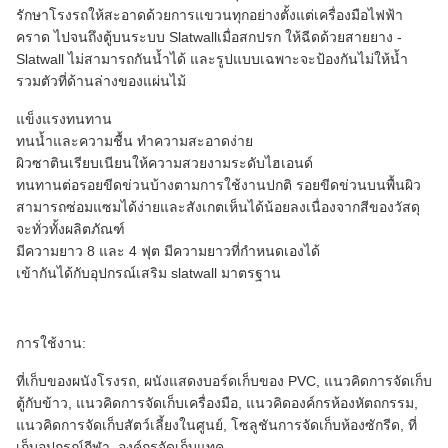
รักษาโรงรถให้สะอาดด้วยการแขวนทุกอย่างตั้งแต่เครื่องมือไฟฟ้า
คราด ไปจนถึงตู้บนระบบ Slatwallเมื่อสกปรก ให้ฉีดด้วยสายยาง -
Slatwall ไม่สามารถกันน้ำได้ และรูปแบบเฉพาะจะป้องกันไม่ให้น้ำ
รวมตัวที่ด้านล่างของแผ่นไม้
แข็งแรงทนทาน
ทนน้ำและความชื้น ทำความสะอาดง่าย
ผิวซาตินเรียบเนียนให้ความสวยงามระดับไฮเอนด์
ทนทานต่อรอยขีดข่วนบ้างตามการใช้งานปกติ รอยขีดข่วนบนพื้นผิว
สามารถซ่อมแซมได้ง่ายและสังเกตเห็นได้น้อยลงเนื่องจากสีของวัสดุ
จะทั่วทั้งผลิตภัณฑ์
มีความยาว 8 และ 4 ฟุต มีความยาวที่กำหนดเองได้
เข้ากันได้กับอุปกรณ์เสริม slatwall มาตรฐาน
การใช้งาน:
ที่เก็บของผนังโรงรถ, ผนังแสดงบอร์ดเก็บของ PVC, แนวคิดการจัดเก็บ
ตู้กับข้าว, แนวคิดการจัดเก็บเครื่องมือ, แนวคิดองค์กรห้องหัตถกรรม,
แนวคิดการจัดเก็บสัตว์เลี้ยงในศูนย์, โซลูชันการจัดเก็บห้องซักรีด, ที่
เก็บอุปกรณ์กีฬา, องค์กรจัดเก็บแทค