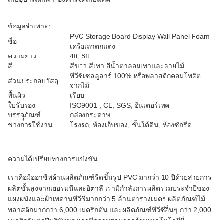
ข้อมูลจำเพาะ:
PVC Storage Board Display Wall Panel Foam
ชื่อ
เครือเถาตกแต่ง
ความยาว
4ft, 8ft
สี
สีขาว สีเทา สีน้ำตาลอมเทาและลายไม้
พีวีซีเซลลูลาร์ 100% หรือพลาสติกคอมโพสิต
ส่วนประกอบวัสดุ
จากไม้
พื้นผิว
เรียบ
ใบรับรอง
ISO9001 , CE, SGS, อินเตอร์เทค
บรรจุุภัณฑ์
กล่องกระดาษ
ช่วงการใช้งาน
โรงรถ, ห้องเก็บของ, ชั้นใต้ดิน, ห้องซักรีด
ความได้เปรียบทางการแข่งขัน:
เราคือมืออาชีพด้านผลิตภัณฑ์รีดขึ้นรูป PVC มากว่า 10 ปีด้วยสายการ
ผลิตขั้นสูงจากเยอรมนีและอิตาลี เรามีกำลังการผลิตรวมประจำปีของ
แผงผนังและฝ้าเพดานพีวีซีมากกว่า 5 ล้านตารางเมตร ผลิตภัณฑ์ไม้
พลาสติกมากกว่า 6,000 เมตริกตัน และผลิตภัณฑ์พีวีซีอื่นๆ กว่า 2,000