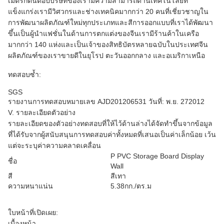
เมตริกตันต่อปีบริษัทของเรามีความสามารถด้านเทคโนโลยีที่
แข็งแกร่งเรามีวิศวกรและช่างเทคนิคมากกว่า 20 คนที่เชี่ยวชาญใน
การพัฒนาผลิตภัณฑ์ใหม่ทุกประเภทและสีการออกแบบที่เราได้พัฒนา
ขึ้นเป็นผู้นำแฟชั่นในด้านการตกแต่งของจีนเรามีร้านค้าในเครือ
มากกว่า 140 แห่งและเป็นเจ้าของสิทธิบัตรหลายฉบับในประเทศจีน
ผลิตภัณฑ์ของเราขายดีในยุโรป ตะวันออกกลาง และอเมริกาเหนือ
ทดสอบซ้ำ:
SGS
รายงานการทดสอบหมายเลข AJD201206531 วันที่: พ.ย. 272012
V. รายละเอียดตัวอย่าง
รายละเอียดของตัวอย่างทดสอบที่ให้ไว้ด้านล่างได้จัดทำขึ้นจากข้อมูล
ที่ได้รับจากผู้สนับสนุนการทดสอบค่าทั้งหมดที่เสนอเป็นค่าเล็กน้อย เว้น
แต่จะระบุค่าความคลาดเคลื่อน
P PVC Storage Board Display
ชื่อ
Wall
สี
สีเทา
ความหนาแน่น
5.38กก./ตร.ม
ใบหน้าที่เปิดเผย:
เบื้องหน้า